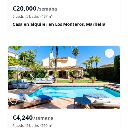
€
20,000
/semana
5
beds ·
5
baths
· 497m²
Casa en alquiler en Los Monteros, Marbella
♡
€
4,240
/semana
5
beds ·
5
baths
· 760m²