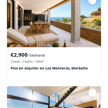
♡
€
2,900
/semana
2
beds ·
2
baths
· 100m²
Piso en alquiler en Los Monteros, Marbella
♡