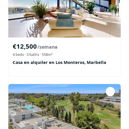
€
12,500
/semana
4
beds ·
3
baths
· 558m²
Casa en alquiler en Los Monteros, Marbella
♡