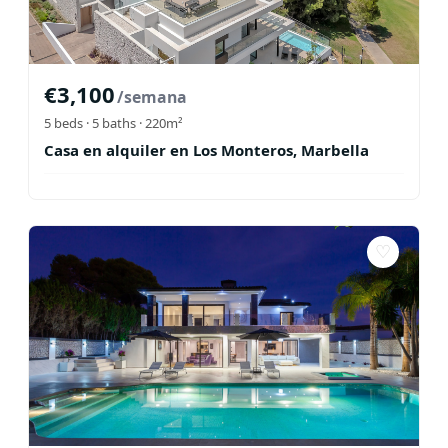
€
3,100
/semana
5
beds ·
5
baths
· 220m²
Casa en alquiler en Los Monteros, Marbella
♡