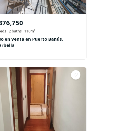
876,750
eds ·
2
baths
· 110m²
so en venta en Puerto Banús,
rbella
♡