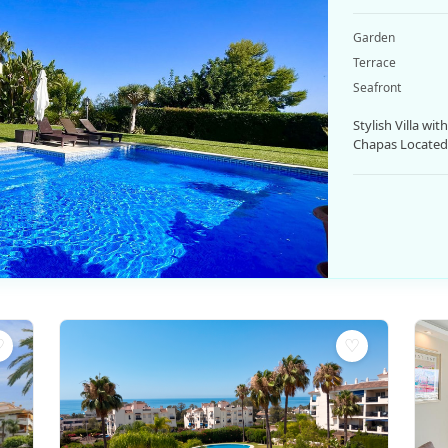
Garden
Terrace
Seafront
Stylish Villa wi
Chapas Located i
♡
♡