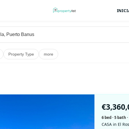
INIC
Property Type
more
€
3,360,
6
bed ·
5
bath
·
CASA in El Ros