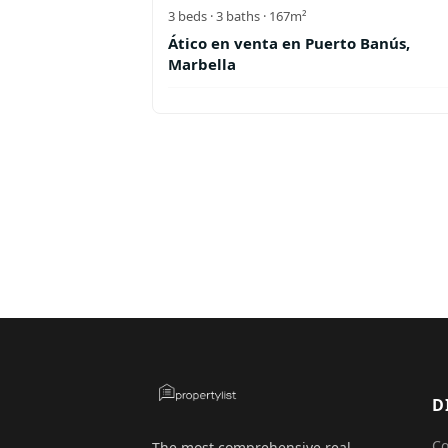
3
beds ·
3
baths
· 167m²
Ático en venta en Puerto Banús,
Marbella
D
C
The most comprehensive real