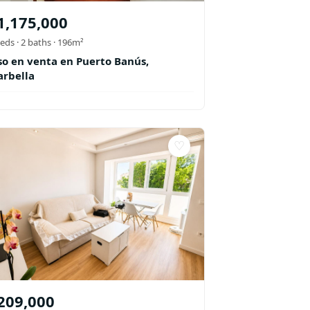
1,175,000
eds ·
2
baths
· 196m²
so en venta en Puerto Banús,
rbella
♡
209,000