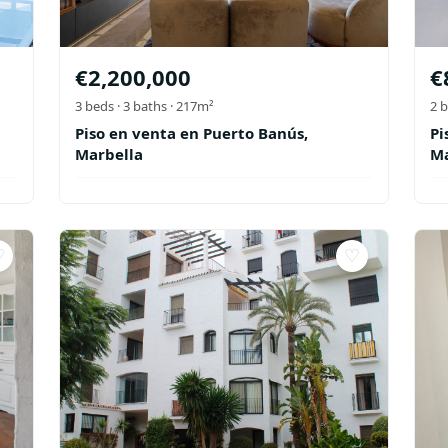
€
2,200,000
€
3
beds ·
3
baths
· 217m²
2
b
Piso en venta en Puerto Banús,
Pi
Marbella
Ma
♡
♡