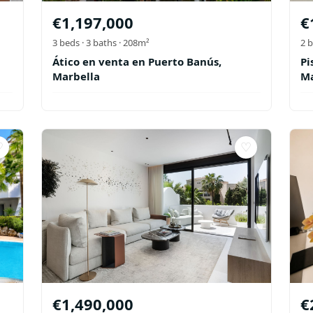
€
1,197,000
€
3
beds ·
3
baths
· 208m²
2
b
Ático en venta en Puerto Banús,
Pi
Marbella
Ma
♡
♡
€
1,490,000
€