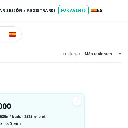
IAR SESIÓN / REGISTRARSE
FOR AGENTS
ES
Ordenar
♡
000
 580m² build
· 2525m² plot
ario, Spain