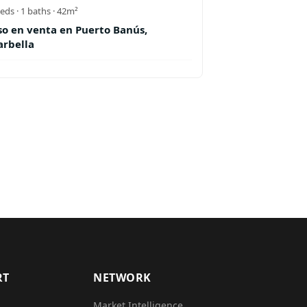
eds ·
1
baths
· 42m²
so en venta en Puerto Banús,
rbella
RT
NETWORK
Market Intelligence