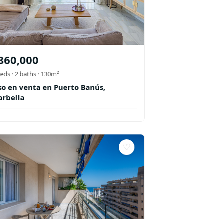
860,000
eds ·
2
baths
· 130m²
so en venta en Puerto Banús,
rbella
♡