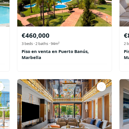
€
460,000
€
3
beds ·
2
baths
· 94m²
2
b
Piso en venta en Puerto Banús,
Pi
Marbella
Ma
♡
♡