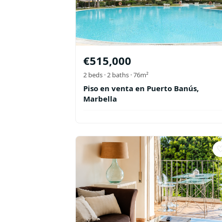
€
515,000
2
beds ·
2
baths
· 76m²
Piso en venta en Puerto Banús,
Marbella