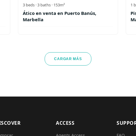
3
beds ·
3
baths
· 153m²
1
b
Ático en venta en Puerto Banús,
Pi
Marbella
Ma
CARGAR MÁS
ISCOVER
ACCESS
SUPPO
omprar
Agents Access
FAQ