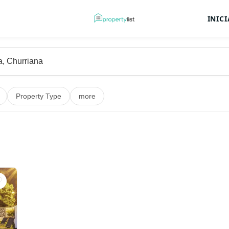
INIC
Property Type
more
♡