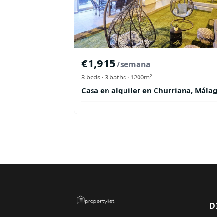
€
1,915
/semana
3
beds ·
3
baths
· 1200m²
Casa en alquiler en Churriana, Mála
D