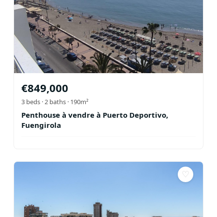
€
849,000
3
beds ·
2
baths
· 190m²
Penthouse à vendre à Puerto Deportivo,
Fuengirola
♡