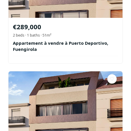
€
289,000
2
beds ·
1
baths
· 51m²
Appartement à vendre à Puerto Deportivo,
Fuengirola
♡