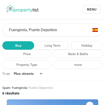
MENU
Buy
Long Term
Holiday
Price
Beds & Baths
Property Type
more
Trier
Spain
/
Fuengirola
/
Puerto Deportivo
6 résultats