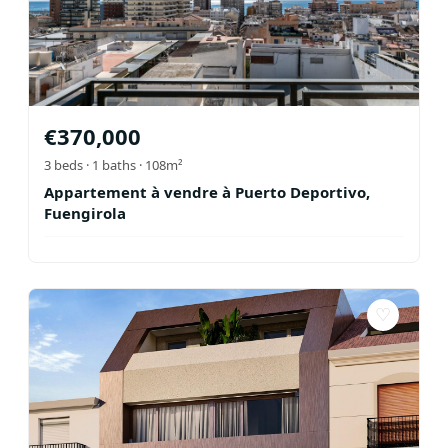
€
370,000
3
beds ·
1
baths
· 108m²
Appartement à vendre à Puerto Deportivo,
Fuengirola
♡