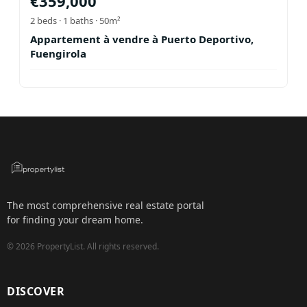
€
359,000
2
beds ·
1
baths
· 50m²
Appartement à vendre à Puerto Deportivo,
Fuengirola
The most comprehensive real estate portal
for finding your dream home.
©
2026
PropertyList.
All rights reserved.
DISCOVER