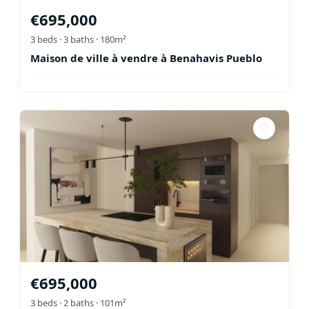
€
695,000
3
beds ·
3
baths
· 180m²
Maison de ville à vendre à Benahavis Pueblo
♡
€
695,000
3
beds ·
2
baths
· 101m²