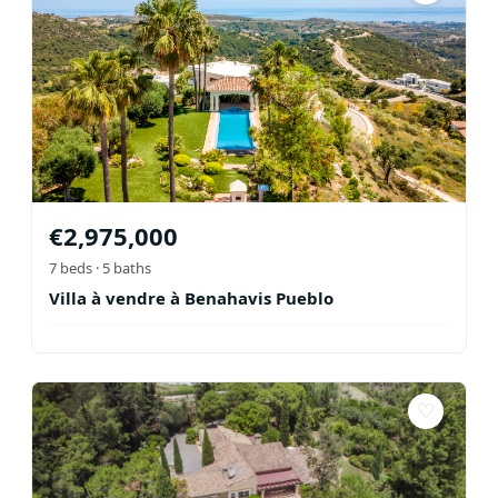
€
2,975,000
7
beds ·
5
baths
Villa à vendre à Benahavis Pueblo
♡