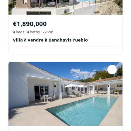
€
1,890,000
4
beds ·
4
baths
· 226m²
Villa à vendre à Benahavis Pueblo
♡