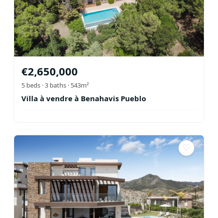
€
2,650,000
5
beds ·
3
baths
· 543m²
Villa à vendre à Benahavis Pueblo
♡