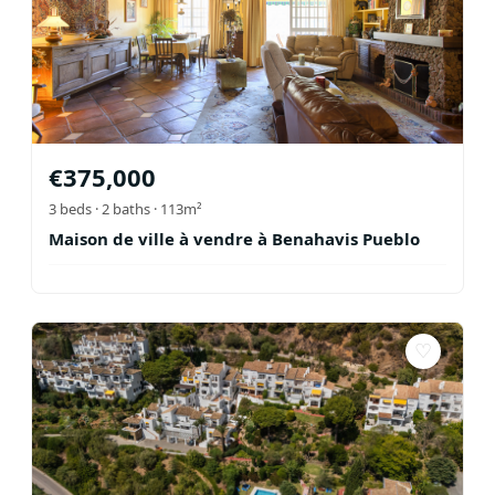
€
375,000
3
beds ·
2
baths
· 113m²
Maison de ville à vendre à Benahavis Pueblo
♡