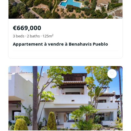
€
669,000
3
beds ·
2
baths
· 125m²
Appartement à vendre à Benahavis Pueblo
♡