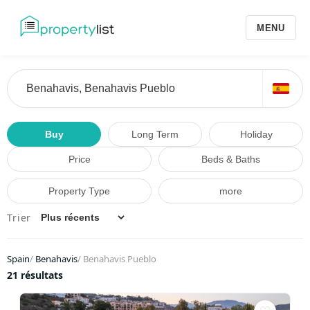
MENU
Buy
Long Term
Holiday
Price
Beds & Baths
Property Type
more
Trier
Spain
/
Benahavis
/
Benahavis Pueblo
21 résultats