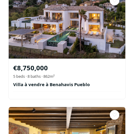
♡
€
8,750,000
5
beds ·
8
baths
· 862m²
Villa à vendre à Benahavis Pueblo
♡