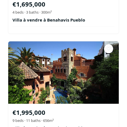
€
1,695,000
4
beds ·
3
baths
· 300m²
Villa à vendre à Benahavis Pueblo
♡
€
1,995,000
9
beds ·
11
baths
· 656m²