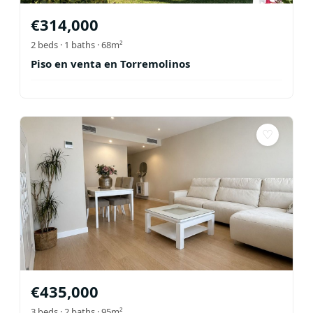
€
314,000
2
beds ·
1
baths
· 68m²
Piso en venta en Torremolinos
♡
€
435,000
3
beds ·
2
baths
· 95m²