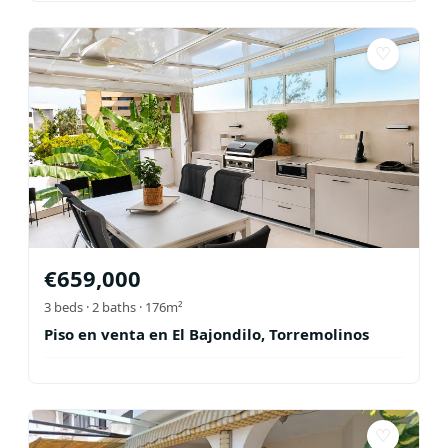
♡
€
659,000
3
beds ·
2
baths
· 176m²
Piso en venta en El Bajondilo, Torremolinos
♡