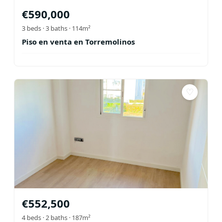
€
590,000
3
beds ·
3
baths
· 114m²
Piso en venta en Torremolinos
♡
€
552,500
4
beds ·
2
baths
· 187m²