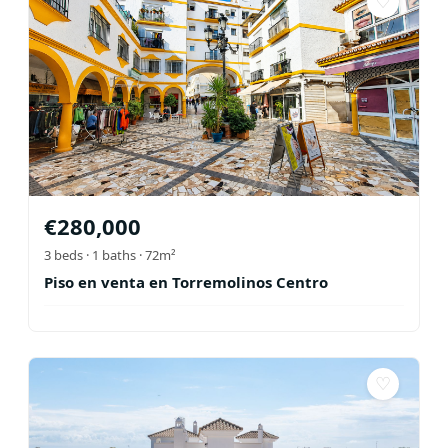
♡
€
280,000
3
beds ·
1
baths
· 72m²
Piso en venta en Torremolinos Centro
♡