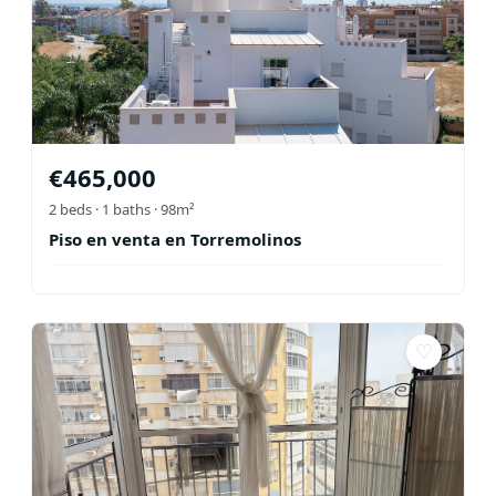
€
465,000
2
beds ·
1
baths
· 98m²
Piso en venta en Torremolinos
♡