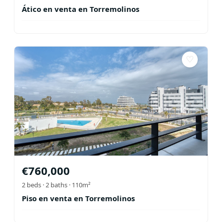
Ático en venta en Torremolinos
♡
€
760,000
2
beds ·
2
baths
· 110m²
Piso en venta en Torremolinos