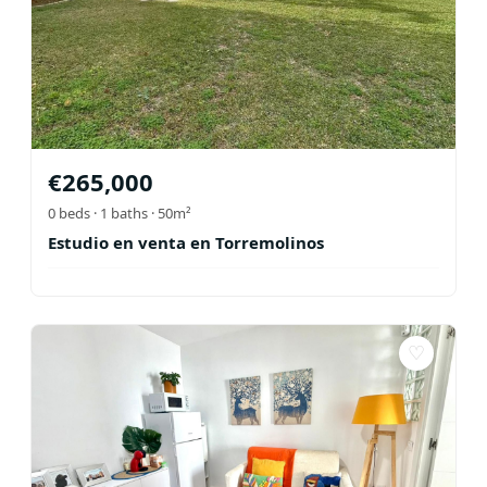
€
265,000
0
beds ·
1
baths
· 50m²
Estudio en venta en Torremolinos
♡