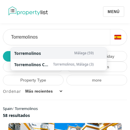
MENÚ
Torremolinos
Málaga (59)
Buy
Long Term
Holiday
Torremolinos Centro
Torremolinos, Málaga (3)
Price
Beds & Baths
Property Type
more
Ordenar
Spain
/
Torremolinos
58 resultados