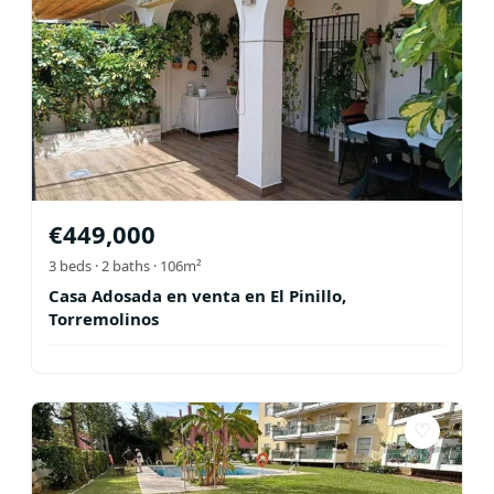
€
449,000
3
beds ·
2
baths
· 106m²
Casa Adosada en venta en El Pinillo,
Torremolinos
♡