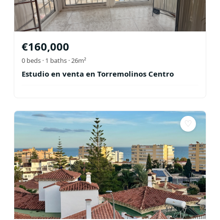
€
160,000
0
beds ·
1
baths
· 26m²
Estudio en venta en Torremolinos Centro
♡