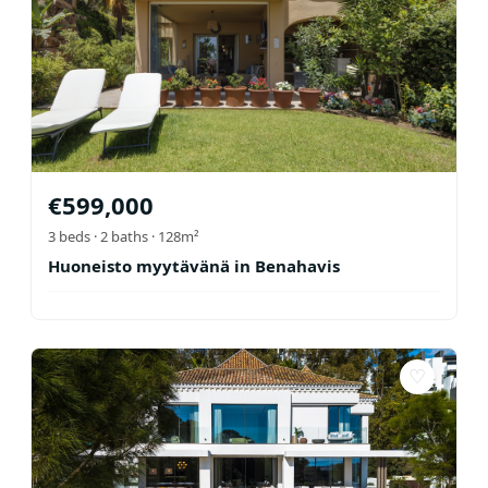
€
599,000
3
beds ·
2
baths
· 128m²
Huoneisto myytävänä in Benahavis
♡