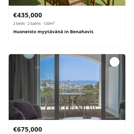
€
435,000
2
beds ·
2
baths
· 120m²
Huoneisto myytävänä in Benahavis
♡
€
675,000