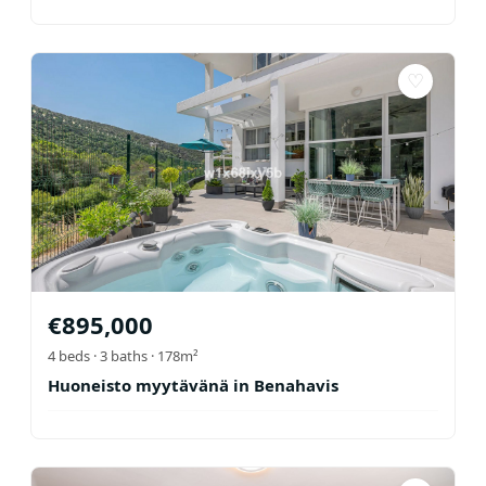
♡
€
895,000
4
beds ·
3
baths
· 178m²
Huoneisto myytävänä in Benahavis