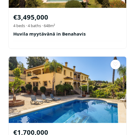
€
3,495,000
4
beds ·
4
baths
· 648m²
Huvila myytävänä in Benahavis
♡
€
1,700,000