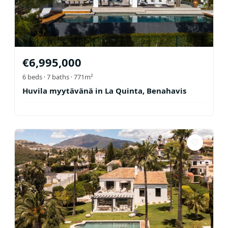
€
6,995,000
6
beds ·
7
baths
· 771m²
Huvila myytävänä in La Quinta, Benahavis
♡