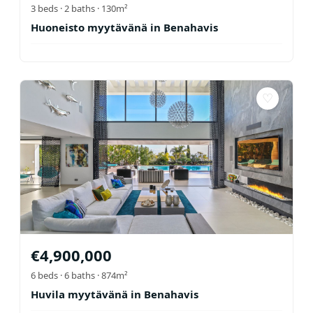
3
beds ·
2
baths
· 130m²
Huoneisto myytävänä in Benahavis
♡
€
4,900,000
6
beds ·
6
baths
· 874m²
Huvila myytävänä in Benahavis