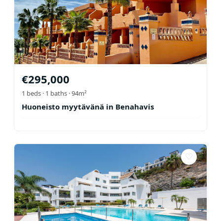
€
295,000
1
beds ·
1
baths
· 94m²
Huoneisto myytävänä in Benahavis
♡