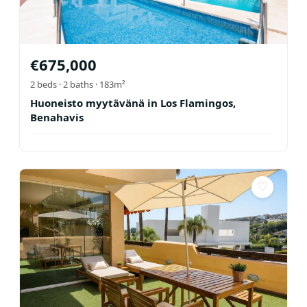
€
675,000
2
beds ·
2
baths
· 183m²
Huoneisto myytävänä in Los Flamingos,
Benahavis
♡