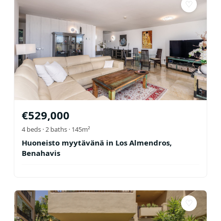
♡
€
529,000
4
beds ·
2
baths
· 145m²
Huoneisto myytävänä in Los Almendros,
Benahavis
♡