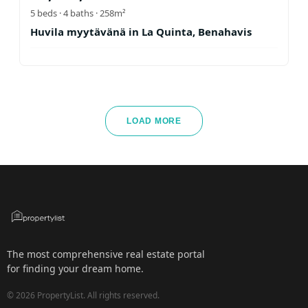
5
beds ·
4
baths
· 258m²
Huvila myytävänä in La Quinta, Benahavis
LOAD MORE
The most comprehensive real estate portal
for finding your dream home.
©
2026
PropertyList.
All rights reserved.