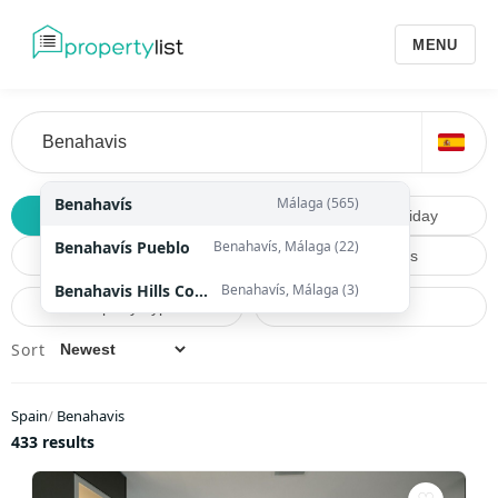
MENU
Benahavís
Málaga (565)
Buy
Long Term
Holiday
Benahavís Pueblo
Benahavís, Málaga (22)
Price
Beds & Baths
Benahavis Hills Country Club
Benahavís, Málaga (3)
Property Type
more
Sort
Spain
/
Benahavis
433 results