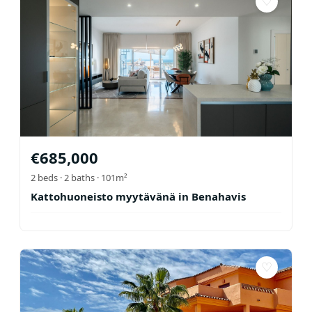
♡
€
685,000
2
beds ·
2
baths
· 101m²
Kattohuoneisto myytävänä in Benahavis
♡