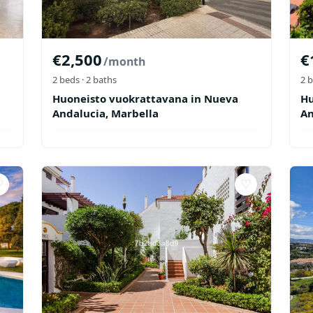
€
2,500
€
/month
2
beds ·
2
baths
2
b
Huoneisto vuokrattavana in Nueva
Hu
Andalucia, Marbella
An
♡
♡