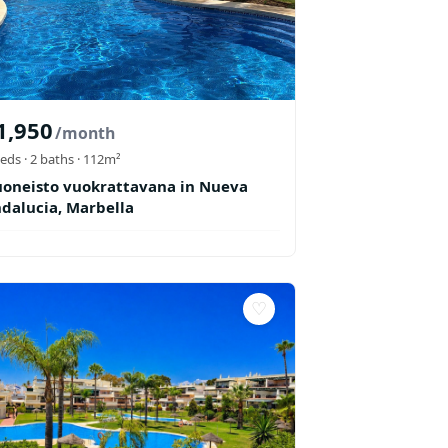
1,950
/month
eds ·
2
baths
· 112m²
oneisto vuokrattavana in Nueva
dalucia, Marbella
♡