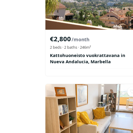
€
2,800
/month
2
beds ·
2
baths
· 246m²
Kattohuoneisto vuokrattavana in
Nueva Andalucia, Marbella