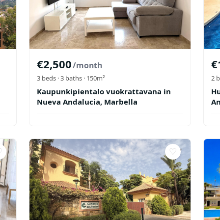
€
2,500
€
/month
3
beds ·
3
baths
· 150m²
2
b
Kaupunkipientalo vuokrattavana in
Hu
Nueva Andalucia, Marbella
An
♡
♡