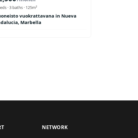
eds ·
3
baths
· 125m²
oneisto vuokrattavana in Nueva
dalucia, Marbella
RT
NETWORK