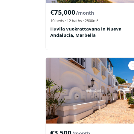
€
75,000
/month
10
beds ·
12
baths
· 2800m²
Huvila vuokrattavana in Nueva
Andalucia, Marbella
€
3,500
/month