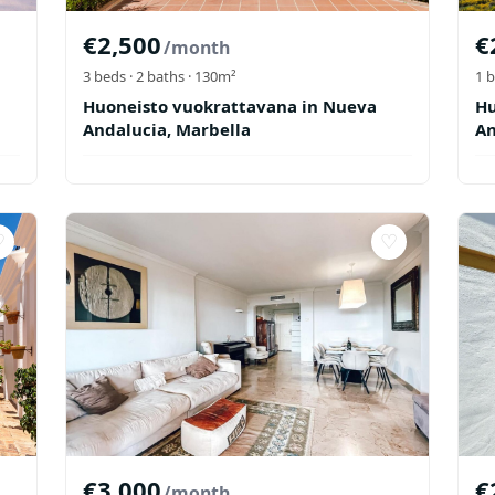
€
2,500
€
/month
3
beds ·
2
baths
· 130m²
1
b
Huoneisto vuokrattavana in Nueva
Hu
Andalucia, Marbella
An
♡
♡
€
3,000
€
/month