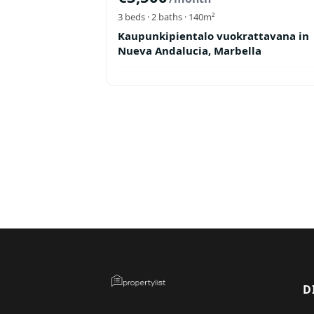
3
beds ·
2
baths
· 140m²
Kaupunkipientalo vuokrattavana in
Nueva Andalucia, Marbella
D