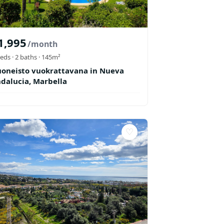
1,995
/month
eds ·
2
baths
· 145m²
oneisto vuokrattavana in Nueva
dalucia, Marbella
♡