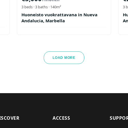
3
beds ·
3
baths
· 140m²
3
b
Huoneisto vuokrattavana in Nueva
Hu
Andalucia, Marbella
An
LOAD MORE
ISCOVER
ACCESS
SUPPO