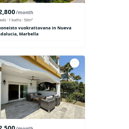
2,800
/month
eds ·
1
baths
· 50m²
oneisto vuokrattavana in Nueva
dalucia, Marbella
♡
2,500
/month