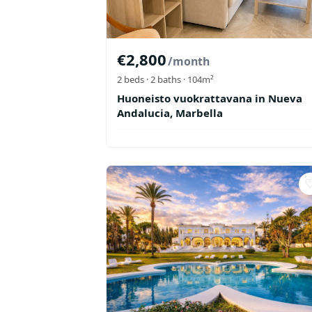
€
2,800
/month
2
beds ·
2
baths
· 104m²
Huoneisto vuokrattavana in Nueva
Andalucia, Marbella