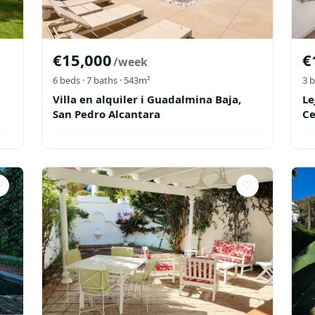
€
15,000
€
/week
6
beds ·
7
baths
· 543m²
3
b
Villa en alquiler i Guadalmina Baja,
Le
San Pedro Alcantara
Ce
♡
♡