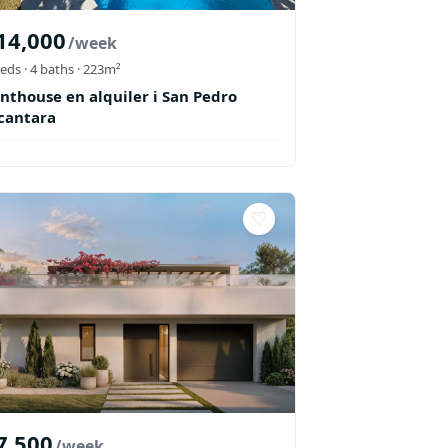
14,000
/week
eds ·
4
baths
· 223m²
nthouse en alquiler i San Pedro
cantara
♡
7,500
/week