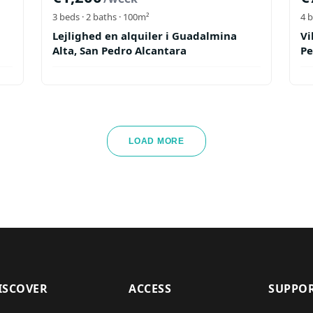
3
beds ·
2
baths
· 100m²
4
b
Lejlighed en alquiler i Guadalmina
Vi
Alta, San Pedro Alcantara
Pe
LOAD MORE
ISCOVER
ACCESS
SUPPO