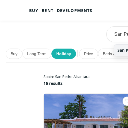
BUY
RENT
DEVELOPMENTS
San P
Buy
Long Term
Holiday
Price
Beds & Baths
Spain
/
San Pedro Alcantara
16 results