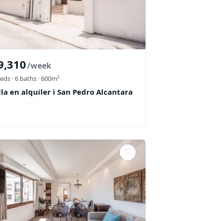
9,310
/week
eds ·
6
baths
· 600m²
lla en alquiler i San Pedro Alcantara
♡