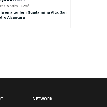
eds ·
5
baths
· 302m²
lla en alquiler i Guadalmina Alta, San
dro Alcantara
RT
NETWORK