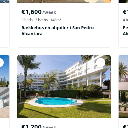
€
1,600
€
/week
3
beds ·
3
baths
· 148m²
4
b
Rækkehus en alquiler i San Pedro
Pe
Alcantara
Al
♡
♡
€
1,200
€
/week