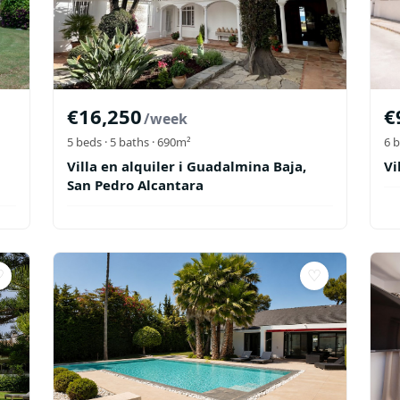
€
16,250
€
/week
5
beds ·
5
baths
· 690m²
6
b
Villa en alquiler i Guadalmina Baja,
Vi
San Pedro Alcantara
♡
♡