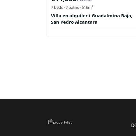
7
beds ·
7
baths
· 616m²
Villa en alquiler i Guadalmina Baja,
San Pedro Alcantara
D