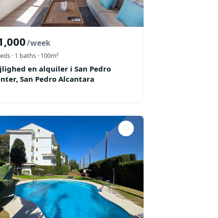
1,000
/week
eds ·
1
baths
· 100m²
jlighed en alquiler i San Pedro
nter, San Pedro Alcantara
♡