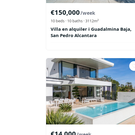
€
150,000
/week
10
beds ·
10
baths
· 3112m²
Villa en alquiler i Guadalmina Baja,
San Pedro Alcantara
€
14,000
/week