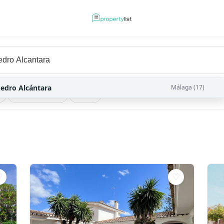
edro Alcántara
Málaga (17)
Property Type
more
♡
♡