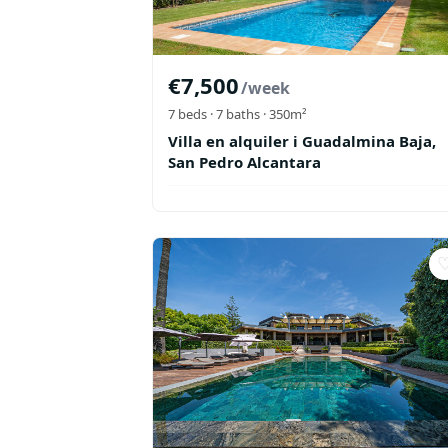
€
7,500
/week
7
beds ·
7
baths
· 350m²
Villa en alquiler i Guadalmina Baja,
San Pedro Alcantara