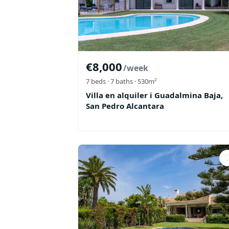
€
8,000
/week
7
beds ·
7
baths
· 530m²
Villa en alquiler i Guadalmina Baja,
San Pedro Alcantara